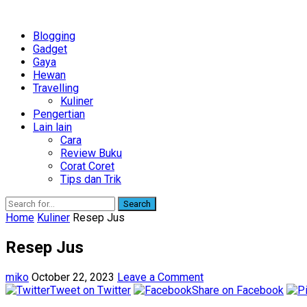
Blogging
Gadget
Gaya
Hewan
Travelling
Kuliner
Pengertian
Lain lain
Cara
Review Buku
Corat Coret
Tips dan Trik
Search
Home
Kuliner
Resep Jus
Resep Jus
miko
October 22, 2023
Leave a Comment
Tweet on Twitter
Share on Facebook