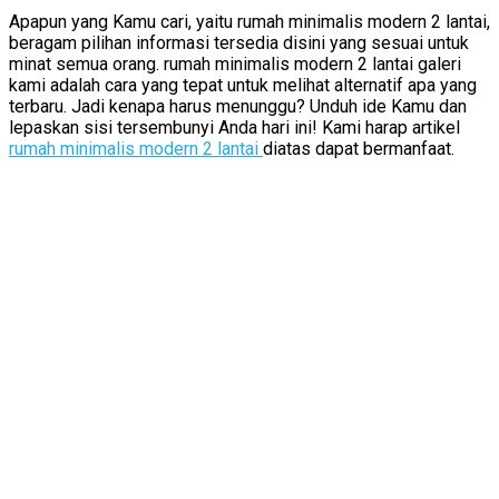
Apapun yang Kamu cari, yaitu rumah minimalis modern 2 lantai,
beragam pilihan informasi tersedia disini yang sesuai untuk
minat semua orang. rumah minimalis modern 2 lantai galeri
kami adalah cara yang tepat untuk melihat alternatif apa yang
terbaru. Jadi kenapa harus menunggu? Unduh ide Kamu dan
lepaskan sisi tersembunyi Anda hari ini! Kami harap artikel
rumah minimalis modern 2 lantai
diatas dapat bermanfaat.