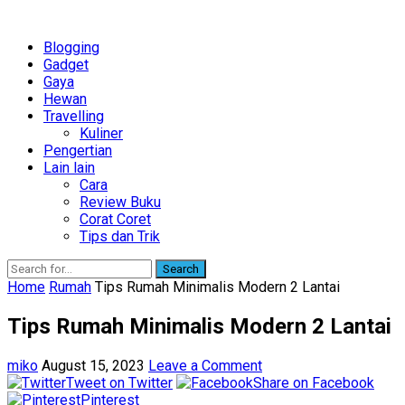
Blogging
Gadget
Gaya
Hewan
Travelling
Kuliner
Pengertian
Lain lain
Cara
Review Buku
Corat Coret
Tips dan Trik
Search
Home
Rumah
Tips Rumah Minimalis Modern 2 Lantai
Tips Rumah Minimalis Modern 2 Lantai
miko
August 15, 2023
Leave a Comment
Tweet on Twitter
Share on Facebook
Pinterest