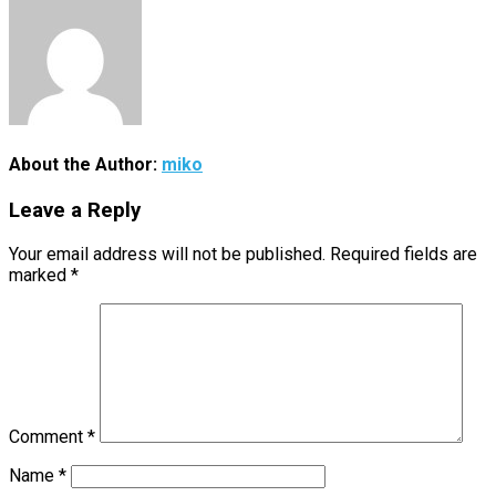
About the Author:
miko
Leave a Reply
Your email address will not be published.
Required fields are
marked
*
Comment
*
Name
*