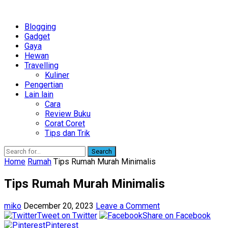
Blogging
Gadget
Gaya
Hewan
Travelling
Kuliner
Pengertian
Lain lain
Cara
Review Buku
Corat Coret
Tips dan Trik
Search
Home
Rumah
Tips Rumah Murah Minimalis
Tips Rumah Murah Minimalis
miko
December 20, 2023
Leave a Comment
Tweet on Twitter
Share on Facebook
Pinterest