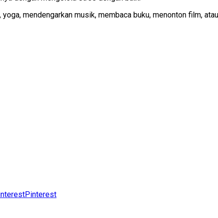
, yoga, mendengarkan musik, membaca buku, menonton film, atau
Pinterest