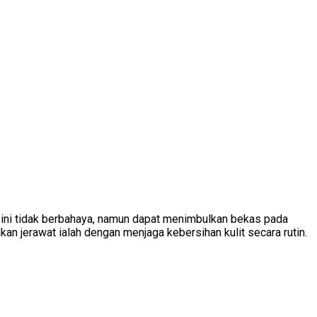
 ini tidak berbahaya, namun dapat menimbulkan bekas pada
an jerawat ialah dengan menjaga kebersihan kulit secara rutin.