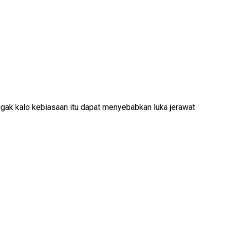
nggak kalo kebiasaan itu dapat menyebabkan luka jerawat