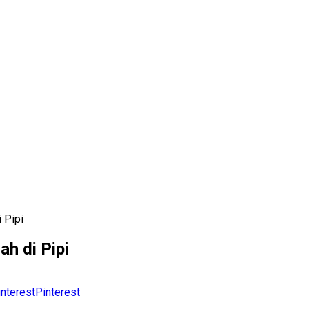
 Pipi
h di Pipi
Pinterest