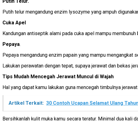
Putih Telur.
Putih telur mengandung enzim lysozyme yang ampuh digunakan
Cuka Apel
Kandungan antiseptik alami pada cuka apel mampu membunuh b
Pepaya
.
Pepaya mengandung enzim papain yang mampu mengangkat sel 
Lakukan perawatan dengan tepat, supaya jerawat dan bekas jera
Tips Mudah Mencegah Jerawat Muncul di Wajah
Hal yang dapat kamu lakukan guna mencegah timbulnya jerawat y
Artikel Terkait:
30 Contoh Ucapan Selamat Ulang Tahun
Bersihkanlah kulit muka kamu secara teratur. Minimal dua kali d