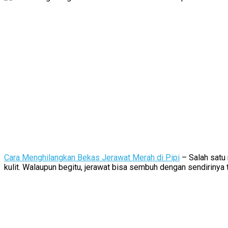
Cara Menghilangkan Bekas Jerawat Merah di Pipi
– Salah satu
kulit. Walaupun begitu, jerawat bisa sembuh dengan sendirinya 