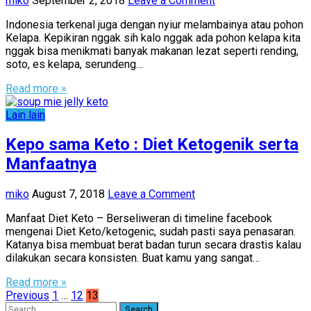
miko
September 2, 2018
Leave a Comment
Indonesia terkenal juga dengan nyiur melambainya atau pohon
Kelapa. Kepikiran nggak sih kalo nggak ada pohon kelapa kita
nggak bisa menikmati banyak makanan lezat seperti rending,
soto, es kelapa, serundeng…
Read more »
Lain lain
Kepo sama Keto : Diet Ketogenik serta
Manfaatnya
miko
August 7, 2018
Leave a Comment
Manfaat Diet Keto – Berseliweran di timeline facebook
mengenai Diet Keto/ketogenic, sudah pasti saya penasaran.
Katanya bisa membuat berat badan turun secara drastis kalau
dilakukan secara konsisten. Buat kamu yang sangat…
Read more »
Posts
Previous
1
…
12
13
Search