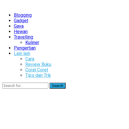
Blogging
Gadget
Gaya
Hewan
Travelling
Kuliner
Pengertian
Lain lain
Cara
Review Buku
Corat Coret
Tips dan Trik
Search