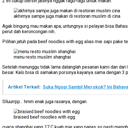
2 ini cukup bersih jadinya nggak ragu-ragu untuk makan.
akhirnya sampe juga makan di restoran muslim di cina
Agak bingung mau makan apa, untungnya si pelayan bisa Bahas
perut dah keroncongan nih..
Pilihan jatuh pada beef noodles with egg alias mie sapi pake 
menu resto muslim shanghai
Setelah menunggu tidak lama datanglah pesanan kami dan dar
besar. Kalo bisa di samakan porsinya kayanya sama dengan 3 p
Artikel Terkait:
Suka Ngopi Sambil Merokok? Ini Bahay
Slluurrpp… hmm enak juga rasanya, dengan
braised beef noodles with egg
cuaca shanghai yang 17 C kuah mie yang panas so pasti menghan