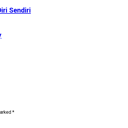
ri Sendiri
y
marked
*