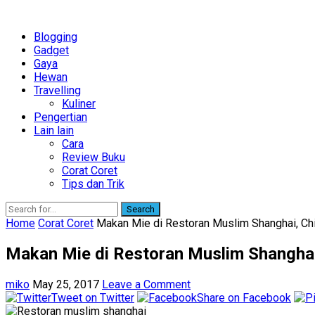
Blogging
Gadget
Gaya
Hewan
Travelling
Kuliner
Pengertian
Lain lain
Cara
Review Buku
Corat Coret
Tips dan Trik
Search
Home
Corat Coret
Makan Mie di Restoran Muslim Shanghai, Ch
Makan Mie di Restoran Muslim Shanghai
miko
May 25, 2017
Leave a Comment
Tweet on Twitter
Share on Facebook