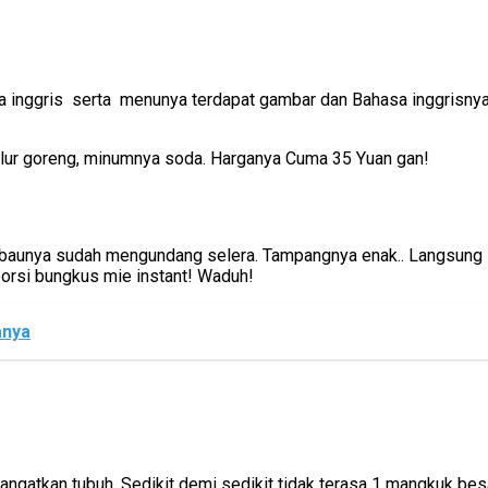
a inggris serta menunya terdapat gambar dan Bahasa inggrisny
telur goreng, minumnya soda. Harganya Cuma 35 Yuan gan!
i baunya sudah mengundang selera. Tampangnya enak.. Langsung
orsi bungkus mie instant! Waduh!
anya
gatkan tubuh. Sedikit demi sedikit tidak terasa 1 mangkuk besar