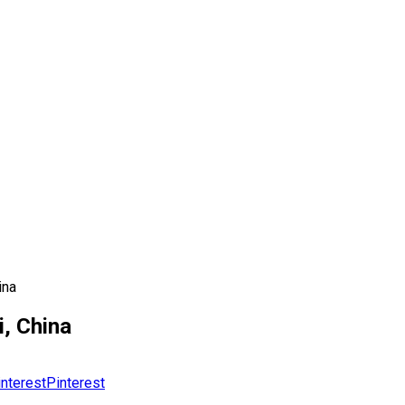
ina
, China
Pinterest