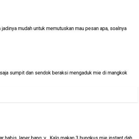
a jadinya mudah untuk memutuskan mau pesan apa, soalnya
 saja sumpit dan sendok beraksi mengaduk mie di mangkok
 habis, laper bang :v . Kalo makan 3 bungkus mie instant dah