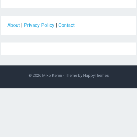
About
|
Privacy Policy
|
Contact
© 2026
Miko Keren
- Theme by
HappyThemes