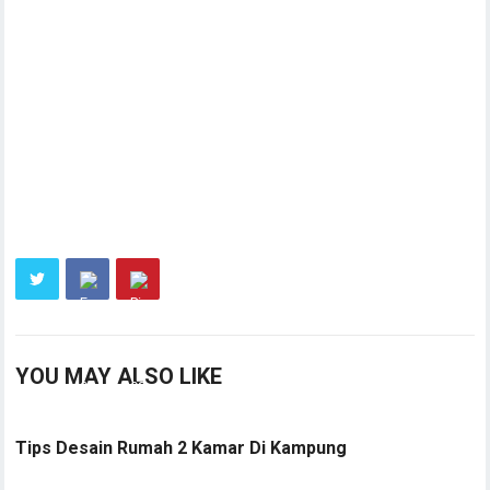
YOU MAY ALSO LIKE
Tips Desain Rumah 2 Kamar Di Kampung