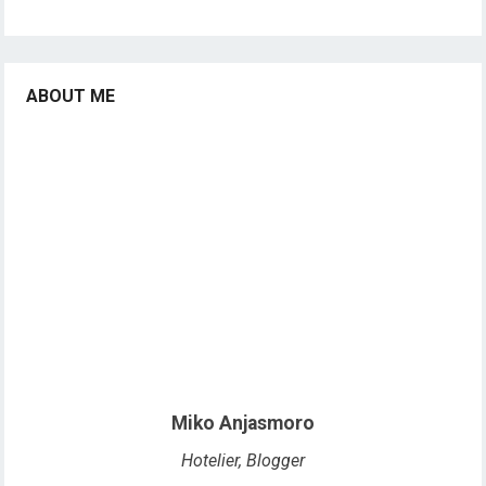
ABOUT ME
Miko Anjasmoro
Hotelier, Blogger