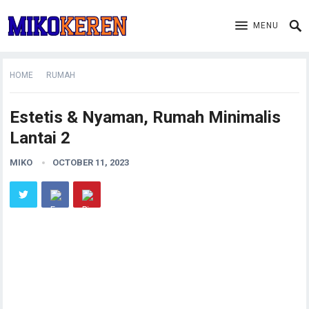
MENU
HOME
RUMAH
Estetis & Nyaman, Rumah Minimalis
Lantai 2
MIKO
OCTOBER 11, 2023