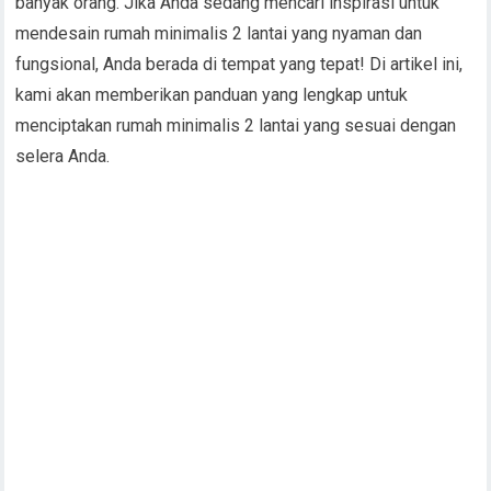
banyak orang. Jika Anda sedang mencari inspirasi untuk
mendesain rumah minimalis 2 lantai yang nyaman dan
fungsional, Anda berada di tempat yang tepat! Di artikel ini,
kami akan memberikan panduan yang lengkap untuk
menciptakan rumah minimalis 2 lantai yang sesuai dengan
selera Anda.