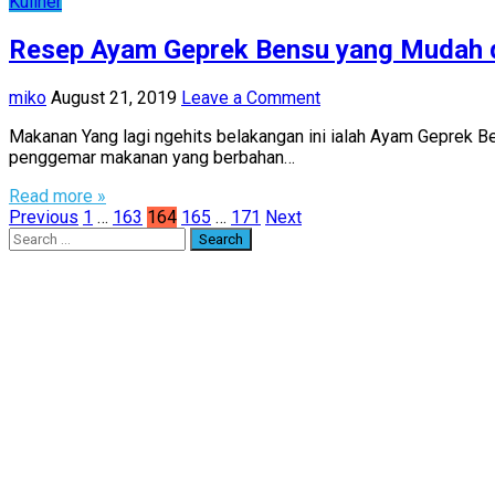
Kuliner
Resep Ayam Geprek Bensu yang Mudah 
miko
August 21, 2019
Leave a Comment
Makanan Yang lagi ngehits belakangan ini ialah Ayam Geprek Ben
penggemar makanan yang berbahan…
Read more »
Posts
Previous
1
…
163
164
165
…
171
Next
Search
pagination
for: