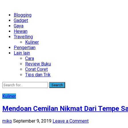
Blogging
Gadget
Gaya
Hewan
Travelling
Kuliner
Pengertian
Lain lain
Cara
Review Buku
Corat Coret
Tips dan Trik
Search
Kuliner
Mendoan Cemilan Nikmat Dari Tempe S
miko
September 9, 2019
Leave a Comment